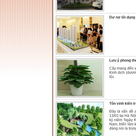
Dư nợ tín dụng 
Lưu ý phong thủ
Cây mang đến vư
Kinh dịch (dương
lộc.
Tôn vinh kiến t
Đây là vấn đề 
13/02 tại Hà Nộ
kỷ niệm Ngày Ki
Nam; triển lãm 
đáng nói là tron