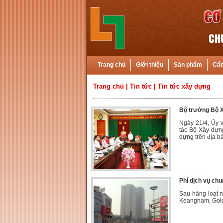
Trang chủ
Giới thiệu
Sản phẩm
Cẩm
Trang chủ
|
Tin tức
|
Tin tức xây dựng
Bộ trưởng Bộ X
Ngày 21/4, Ủy 
tác Bộ Xây dựn
dựng trên địa b
Phí dịch vụ ch
Sau hàng loạt n
Keangnam, Golde