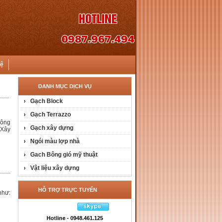
hệ
DANH MỤC DỊCH VỤ
Gạch Block
›
Gạch Terrazzo
›
công
Gạch xây dựng
›
 Xây
Ngói màu lợp nhà
›
Gach Bông gió mỹ thuật
›
Vật liệu xây dựng
›
HỖ TRỢ TRỰC TUYẾN
như:
Hotline - 0948.461.125