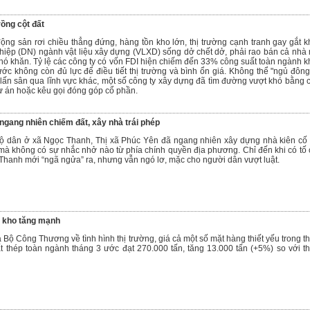
rồng cột đất
động sản rơi chiều thẳng đứng, hàng tồn kho lớn, thị trường cạnh tranh gay gắt k
iệp (DN) ngành vật liệu xây dựng (VLXD) sống dở chết dở, phải rao bán cả nhà
hó khăn. Tỷ lệ các công ty có vốn FDI hiện chiếm đến 33% công suất toàn ngành k
ớc không còn đủ lực để điều tiết thị trường và bình ổn giá. Không thể "ngủ đông
lấn sân qua lĩnh vực khác, một số công ty xây dựng đã tìm đường vượt khó bằng 
 án hoặc kêu gọi đóng góp cổ phần.
ngang nhiên chiếm đất, xây nhà trái phép
hộ dân ở xã Ngọc Thanh, Thị xã Phúc Yên đã ngang nhiên xây dựng nhà kiên cố 
mà không có sự nhắc nhở nào từ phía chính quyền địa phương. Chỉ đến khi có tố 
anh mới “ngã ngửa” ra, nhưng vẫn ngó lơ, mặc cho người dân vượt luật.
 kho tăng mạnh
a Bộ Công Thương về tình hình thị trường, giá cả một số mặt hàng thiết yếu trong t
t thép toàn ngành tháng 3 ước đạt 270.000 tấn, tăng 13.000 tấn (+5%) so với t