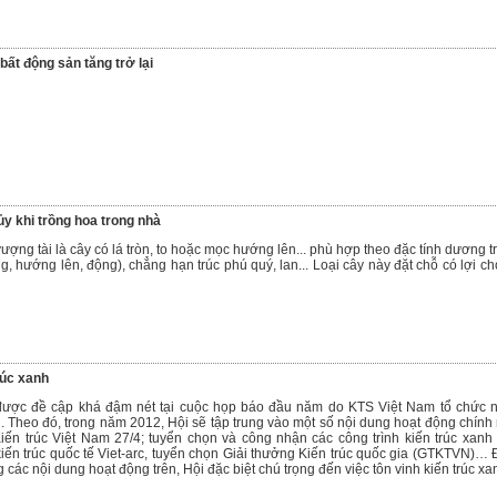
bất động sản tăng trở lại
y khi trồng hoa trong nhà
ợng tài là cây có lá tròn, to hoặc mọc hướng lên... phù hợp theo đặc tính dương t
, hướng lên, động), chẳng hạn trúc phú quý, lan... Loại cây này đặt chỗ có lợi cho
rúc xanh
được đề cập khá đậm nét tại cuộc họp báo đầu năm do KTS Việt Nam tổ chức 
i. Theo đó, trong năm 2012, Hội sẽ tập trung vào một số nội dung hoạt động chính
ến trúc Việt Nam 27/4; tuyển chọn và công nhận các công trình kiến trúc xanh 
kiến trúc quốc tế Viet-arc, tuyển chọn Giải thưởng Kiến trúc quốc gia (GTKTVN)… 
g các nội dung hoạt động trên, Hội đặc biệt chú trọng đến việc tôn vinh kiến trúc xa