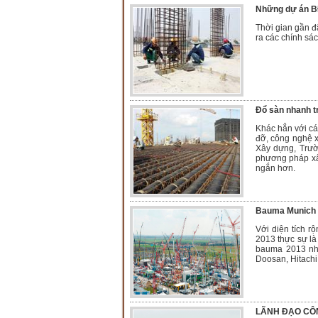
Những dự án BĐ
Thời gian gần đ
ra các chính sác
Đổ sàn nhanh t
Khác hẳn với cá
đỡ, công nghệ 
Xây dựng, Trườ
phương pháp xây
ngắn hơn.
Bauma Munich 2
Với diện tích r
2013 thực sự là 
bauma 2013 như:
Doosan, Hitachi
LÃNH ĐẠO CÔN