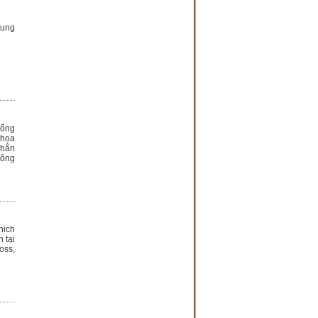
tung
hống
Khoa
 hẳn
công
nich
 tại
oss,