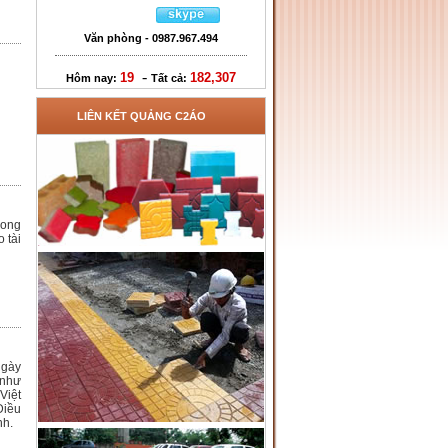
Văn phòng - 0987.967.494
-
19
182,307
Hôm nay:
Tất cả:
LIÊN KẾT QUẢNG C2ÁO
rong
 tài
ngày
 như
Việt
Điều
nh.