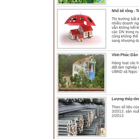
Nhổ bê tông - T
Thị trường bất 
nhiều doanh ngh
vẫn không hết k
các DN trong nư
cũng không thể 
sang nhượng dự
Vĩnh Phúc:Dân 
Hàng loạt các 
đất lâm nghiệp 
UBND xã Ngọc Th
Lượng thép tồn
Theo số liệu củ
3/2013, sản xuấ
2/2013.