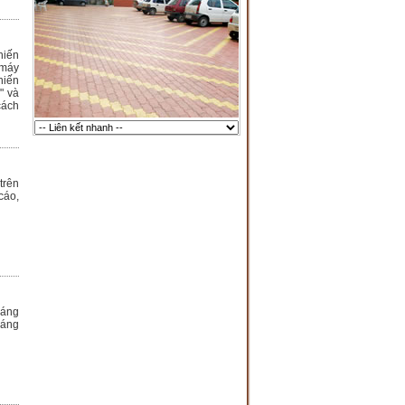
hiến
 máy
hiến
" và
cách
trên
cáo,
háng
háng