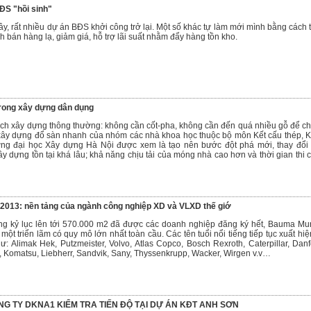
S "hồi sinh"
ây, rất nhiều dự án BĐS khởi công trở lại. Một số khác tự làm mới mình bằng cách 
h bán hàng lạ, giảm giá, hỗ trợ lãi suất nhằm đẩy hàng tồn kho.
rong xây dựng dân dụng
ch xây dựng thông thường: không cần cốt-pha, không cần đến quá nhiều gỗ để c
xây dựng đổ sàn nhanh của nhóm các nhà khoa học thuộc bộ môn Kết cấu thép, 
ng đại học Xây dựng Hà Nội được xem là tạo nên bước đột phá mới, thay đổi
 dựng tồn tại khá lâu; khả năng chịu tải của móng nhà cao hơn và thời gian thi 
013: nền tảng của ngành công nghiệp XD và VLXD thế giớ
ộng kỷ lục lên tới 570.000 m2 đã được các doanh nghiệp đăng ký hết, Bauma Mu
một triển lãm có quy mô lớn nhất toàn cầu. Các tên tuổi nổi tiếng tiếp tục xuất hiện
 Alimak Hek, Putzmeister, Volvo, Atlas Copco, Bosch Rexroth, Caterpillar, Danf
, Komatsu, Liebherr, Sandvik, Sany, Thyssenkrupp, Wacker, Wirgen v.v…
G TY DKNA1 KIỂM TRA TIẾN ĐỘ TẠI DỰ ÁN KĐT ANH SƠN