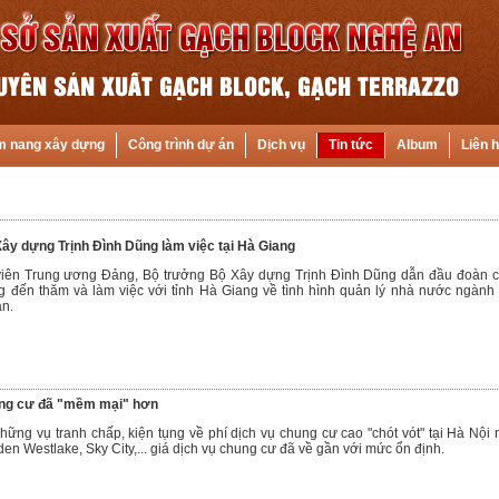
 nang xây dựng
Công trình dự án
Dịch vụ
Tin tức
Album
Liên 
ây dựng Trịnh Đình Dũng làm việc tại Hà Giang
viên Trung ương Đảng, Bộ trưởng Bộ Xây dựng Trịnh Đình Dũng dẫn đầu đoàn 
g đến thăm và làm việc với tỉnh Hà Giang về tình hình quản lý nhà nước ngành
àn.
ung cư đã "mềm mại" hơn
hững vụ tranh chấp, kiện tụng về phí dịch vụ chung cư cao "chót vót" tại Hà Nội 
n Westlake, Sky City,... giá dịch vụ chung cư đã về gần với mức ổn định.