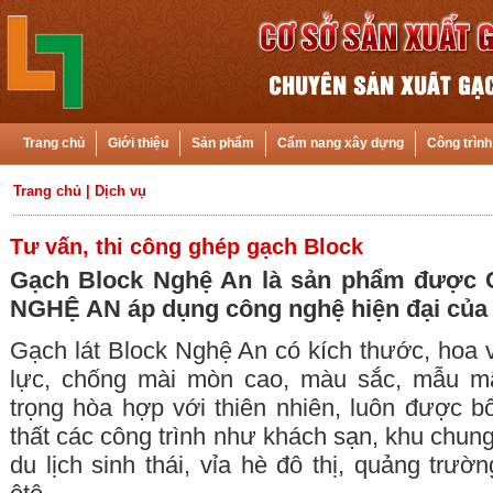
Trang chủ
Giới thiệu
Sản phẩm
Cẩm nang xây dựng
Công trình
Trang chủ
|
Dịch vụ
Tư vấn, thi công ghép gạch Block
Gạch Block Nghệ An là sản phẩm được
NGHỆ AN
áp dụng công nghệ hiện đại của I
Gạch lát Block Nghệ An có kích thước, hoa 
lực, chống mài mòn cao, màu sắc, mẫu m
trọng hòa hợp với thiên nhiên, luôn được b
thất các công trình như khách sạn, khu chun
du lịch sinh thái, vỉa hè đô thị, quảng trườ