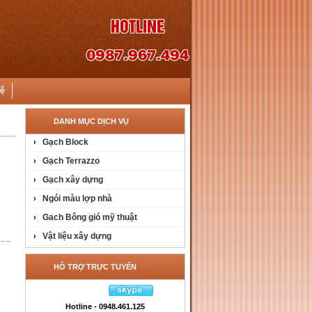
hệ
DANH MỤC DỊCH VỤ
Gạch Block
›
Gạch Terrazzo
›
Gạch xây dựng
›
Ngói màu lợp nhà
›
Gach Bông gió mỹ thuật
›
Vật liệu xây dựng
›
HỖ TRỢ TRỰC TUYẾN
Hotline - 0948.461.125