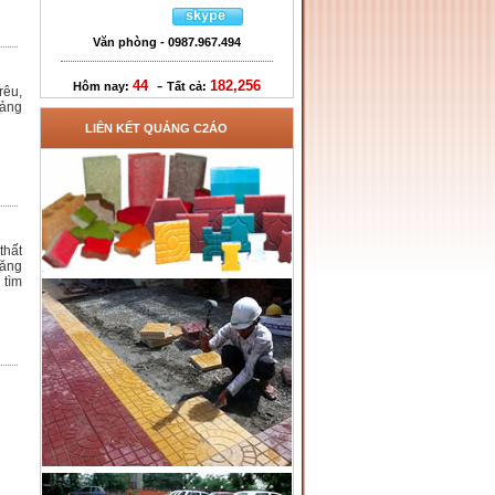
Văn phòng - 0987.967.494
-
44
182,256
Hôm nay:
Tất cả:
rêu,
oảng
LIÊN KẾT QUẢNG C2ÁO
thất
năng
 tìm