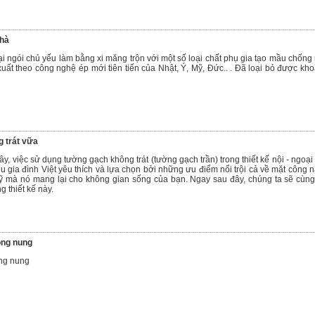
nhà
oại ngói chủ yếu làm bằng xi măng trộn với một số loại chất phụ gia tạo mầu chống 
ất theo công nghệ ép mới tiên tiến của Nhật, Ý, Mỹ, Đức.. . Đã loại bỏ được kh
 trát vữa
y, việc sử dụng tường gạch không trát (tường gạch trần) trong thiết kế nội - ngoại 
 gia đình Việt yêu thích và lựa chọn bởi những ưu điểm nổi trội cả về mặt công 
mỹ mà nó mang lại cho không gian sống của bạn. Ngay sau đây, chúng ta sẽ cùng
 thiết kế này.
ông nung
ng nung