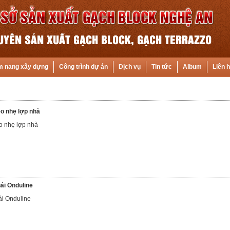
 nang xây dựng
Công trình dự án
Dịch vụ
Tin tức
Album
Liên 
èo nhẹ lợp nhà
o nhẹ lợp nhà
hái Onduline
ái Onduline