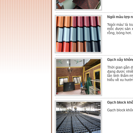
Ngói màu lợp 
'Ngói màu' là l
mốc được sản xu
rỗng, bóng hơi.
Gạch xây không
Thời gian gần đâ
đang được nhiều
lẫn tính thẩm 
hiểu về xu hướng
Gạch block kh
Gạch block khô